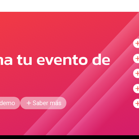
na tu evento de
 demo
Saber más