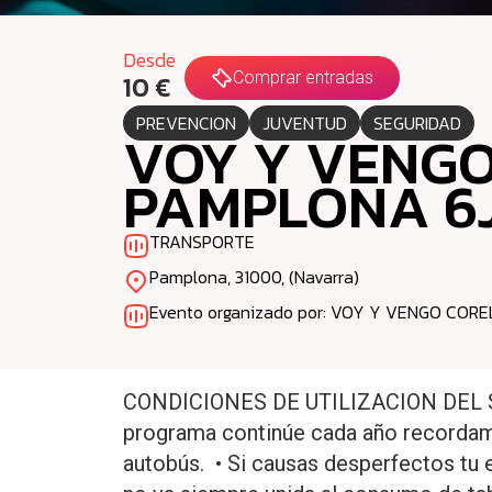
Desde
Comprar entradas
10 €
PREVENCION
JUVENTUD
SEGURIDAD
VOY Y VENGO
PAMPLONA 6J
TRANSPORTE
Pamplona, 31000, (Navarra)
Evento organizado por: VOY Y VENGO CORE
CONDICIONES DE UTILIZACION DEL S
programa continúe cada año recordamo
autobús. • Si causas desperfectos tu e