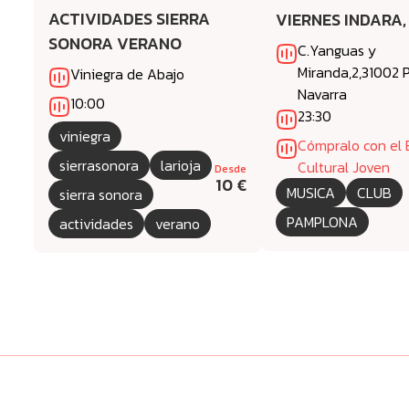
ACTIVIDADES SIERRA
VIERNES INDARA,
SONORA VERANO
C.Yanguas y
Miranda,2,31002
Viniegra de Abajo
Navarra
10:00
23:30
viniegra
Cómpralo con el
sierrasonora
larioja
Cultural Joven
Desde
10 €
MUSICA
CLUB
sierra sonora
PAMPLONA
actividades
verano