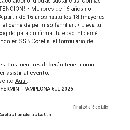
aco alcohol u otras sustancias. Con las
ATENCION! • Menores de 16 años no
 A partir de 16 años hasta los 18 (mayores
el carné de permiso familiar . • Lleva tu
igirlo para confirmar tu edad. El carné
ando en SSB Corella el formulario de
res. Los menores deberán tener como
r asistir al evento.
evento
Aqui
.
FERMIN - PAMPLONA 6JL 2026
Finalizó el 6 de julio
Corella a Pamplona a las 09h