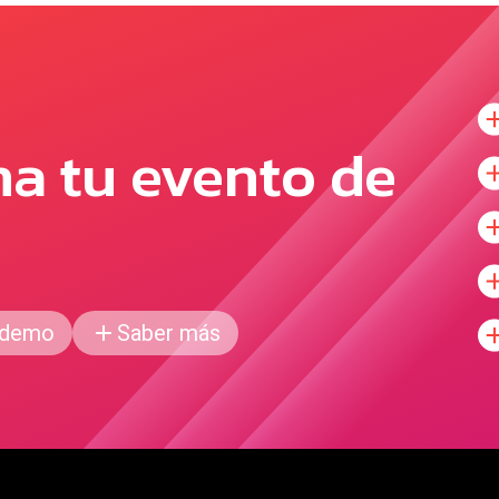
na tu evento de
 demo
Saber más