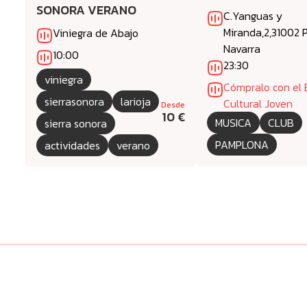
SONORA VERANO
C.Yanguas y
Miranda,2,31002
Viniegra de Abajo
Navarra
10:00
23:30
viniegra
Cómpralo con el
sierrasonora
larioja
Cultural Joven
Desde
10 €
MUSICA
CLUB
sierra sonora
PAMPLONA
actividades
verano