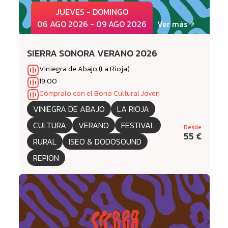
JUEVES - DOMINGO
06 AGO 2026 - 09 AGO 2026
Ver más
SIERRA SONORA VERANO 2026
Viniegra de Abajo (La Rioja)
19:00
Cómpralo con el Bono Cultural Joven
VINIEGRA DE ABAJO
LA RIOJA
CULTURA
VERANO
FESTIVAL
Desde
55 €
RURAL
ISEO & DODOSOUND
REPION