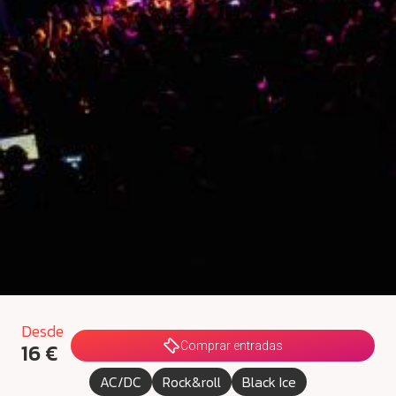
Desde
16 €
Comprar entradas
AC/DC
Rock&roll
Black Ice