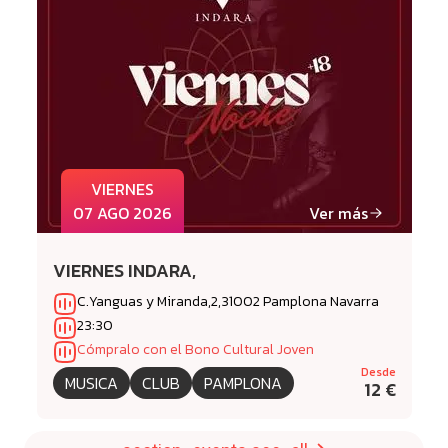
VIERNES
07 AGO 2026
Ver más
VIERNES INDARA,
C.Yanguas y Miranda,2,31002 Pamplona Navarra
23:30
Cómpralo con el Bono Cultural Joven
Desde
MUSICA
CLUB
PAMPLONA
12 €