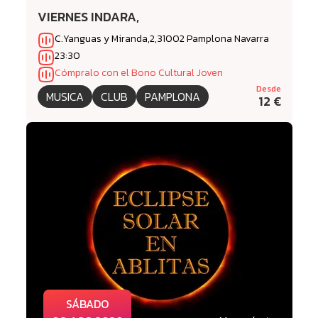
VIERNES INDARA,
C.Yanguas y Miranda,2,31002 Pamplona Navarra
23:30
Cómpralo con el Bono Cultural Joven
Desde
MUSICA
CLUB
PAMPLONA
12 €
SÁBADO