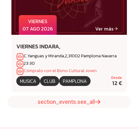
VIERNES
07 AGO 2026
Ver más
VIERNES INDARA,
C.Yanguas y Miranda,2,31002 Pamplona Navarra
23:30
Cómpralo con el Bono Cultural Joven
Desde
MUSICA
CLUB
PAMPLONA
12 €
section_events.see_all