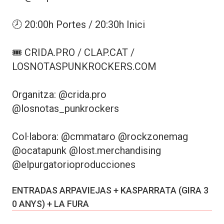
🕗 20:00h Portes / 20:30h Inici
🎟 CRIDA.PRO / CLAP.CAT /
LOSNOTASPUNKROCKERS.COM
Organitza: @crida.pro
@losnotas_punkrockers
Col·labora: @cmmataro @rockzonemag
@ocatapunk @lost.merchandising
@elpurgatorioproducciones
ENTRADAS ARPAVIEJAS + KASPARRATA (GIRA 3
0 ANYS) + LA FURA