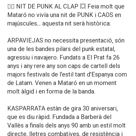
🏴‍☠️ NIT DE PUNK AL CLAP 💥 Feia molt que
Mataró no vivía una nit de PUNK i CAOS en
majúscules... aquesta nit serà històrica:
ARPAVIEJAS no necessita presentació, són
una de les bandes pilars del punk estatal,
agressiu i navajero. Fundats a El Prat fa 26
anys i any rere any son caps de cartell dels
majors festivals de l'estil tant d'Espanya com
de Latam. Venen a Mataró en un moment
molt àlgid i en forma de la banda.
KASPARRATA estàn de gira 30 aniversari,
que es diu ràpid. Fundada a Barberà del
Vallès a finals dels anys 90 amb un estil molt
directe, lletres combatives, de resistència i