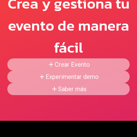
Crea y gestiona tu
evento de manera
fácil
Crear Evento
Experimentar demo
Saber más