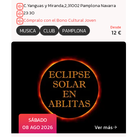
C.Yanguas y Miranda,2,31002 Pamplona Navarra
23:30
Cómpralo con el Bono Cultural Joven
Desde
MUSICA
CLUB
PAMPLONA
12 €
SÁBADO
08 AGO 2026
Ver más