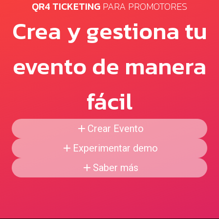
QR4 TICKETING
PARA PROMOTORES
Crea y gestiona tu
evento de manera
fácil
Crear Evento
Experimentar demo
Saber más