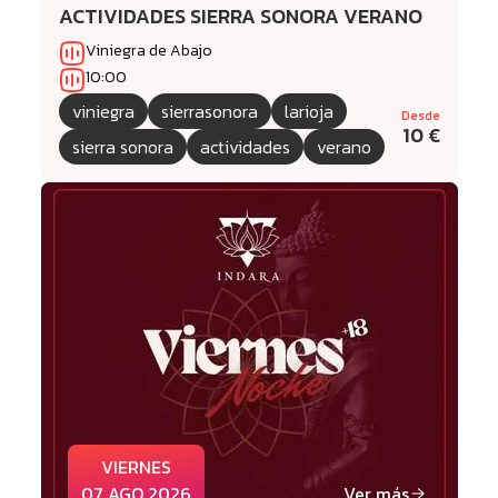
ACTIVIDADES SIERRA SONORA VERANO
Viniegra de Abajo
10:00
viniegra
sierrasonora
larioja
Desde
10 €
sierra sonora
actividades
verano
VIERNES
07 AGO 2026
Ver más