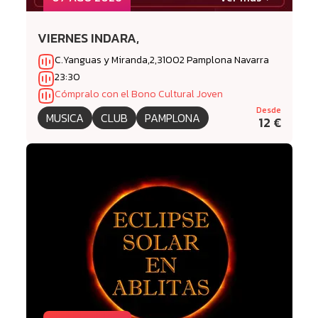
VIERNES INDARA,
C.Yanguas y Miranda,2,31002 Pamplona Navarra
23:30
Cómpralo con el Bono Cultural Joven
Desde
MUSICA
CLUB
PAMPLONA
12 €