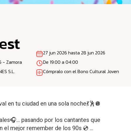
est
27 jun 2026 hasta 28 jun 2026
25 - Zamora
De 19:00 a 04:00
ES S.L.
Cómpralo con el Bono Cultural Joven
val en tu ciudad en una sola noche💃🕺🪩
tuales🎧… pasando por los cantantes que
on el mejor remember de los 90s 💿 …