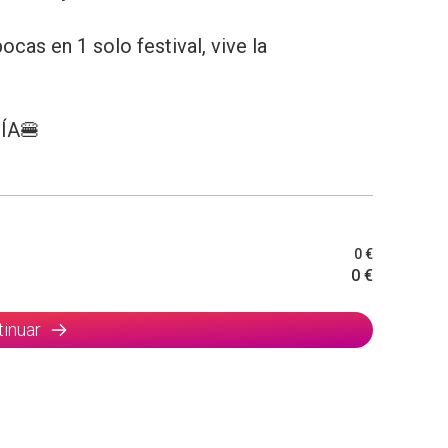
cas en 1 solo festival, vive la
ÍA🍔
0 €
0 €
tinuar