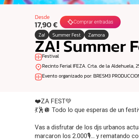
Desde
Comprar entradas
17,90 €
Za!
Summer Fest
Zamora
ZA! Summer F
Festival
Recinto Ferial IFEZA. Crta. de la Aldehuela, 
Evento organizado por: BRESM3 PRODUCCION
❤️ZA FEST💚
💃🕺🪩 Todo lo que esperas de un festi
Vas a disfrutar de los djs urbanos ac
marcaron los 2.000🎙️… y rematando c