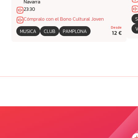
Navarra
23:30
S
Cómpralo con el Bono Cultural Joven
Desde
V
MUSICA
CLUB
PAMPLONA
12 €