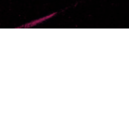
Selecciona un día
Filtra por una o varias etiquetas
Reset
Resultados
Aquí debajo se muestran los resultados de tu