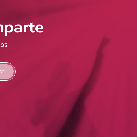
mparte
tos
car