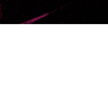
Selecciona un día
Filtra por una o varias etiquetas
Reset
Resultados
Aquí debajo se muestran los resultados de tu