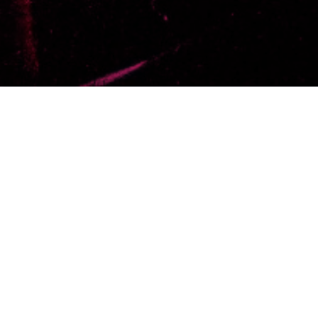
Filtra por 
os de tu búsqueda
OOPS!
No hemos encontrado resultados para tu búsqueda.
tenemos disponibles y que podrían interesarte