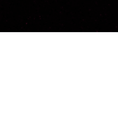
una o varias etiquetas
Reset
 Te dejamos aquí otros eventos que