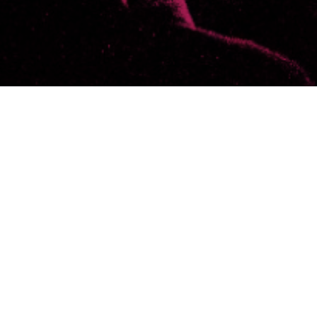
Selecciona un día
Resultados
Aquí debajo se muestran los resultad