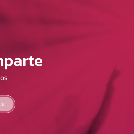
mparte
tos
car