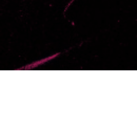
Selecciona un día
Filtra por una o varias etiquetas
Reset