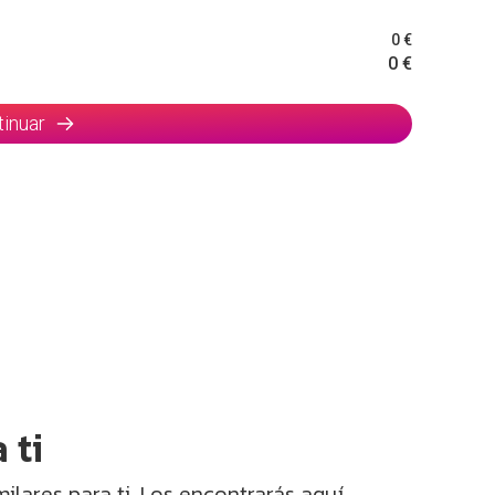
0 €
0 €
tinuar
 ti
lares para ti. Los encontrarás aquí