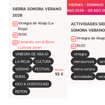
VIERNES - DOMINGO
SIERRA SONORA VERANO
07 AGO 2026 - 09 AGO 2
2026
Viniegra de Abajo (La
ACTIVIDADES SI
Rioja)
SONORA VERAN
19:00
Viniegra de Abaj
Cómpralo con el Bono
10:00
Cultural Joven
VINIEGRA DE ABAJO
viniegra
LA RIOJA
CULTURA
sierrasonora
lar
VERANO
FESTIVAL
sierra sonora
Desde
55 €
RURAL
actividades
ver
ISEO & DODOSOUND
REPION