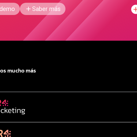
 demo
Saber más
os mucho más