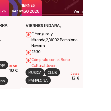
VIERNES
026
Ver más
07 AGO 2026
Ver más
ERRA
VIERNES INDARA,
O
C.Yanguas y
Miranda,2,31002 Pamplona
o
Navarra
23:30
Cómpralo con el Bono
ioja
Cultural Joven
Desde
10 €
MUSICA
CLUB
Desde
12 €
PAMPLONA
ano