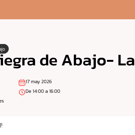
ajo
iegra de Abajo- La
17 may 2026
De 14:00 a 16:00
es
!